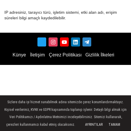
IP adresiniz, tarayıcı türü, işletim sistemi, etki alan adı, erişim
süreleri bilgi amaçlı kaydedilebilir.
Künye
İletişim
Çerez Politikası
Gizlilik İlkeleri
Sizlere daha iyi hizmet sunabilmek adına sitemizde çerez konumlandırmaktayız.
Kişisel verileriniz, KVKK ve GDPR kapsamında toplanıp işlenir. Detaylı bilgi almak için
Veri Politikamızı / Aydınlatma Metnimizi inceleyebilirsiniz. Sitemizi kullanarak,
çerezleri kullanmamızı kabul etmiş olacaksınız.
AYRINTILAR
TAMAM