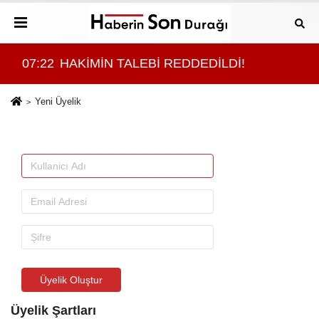
07:22
HAKİMİN TALEBİ REDDEDİLDİ!
07:
Yeni Üyelik
Üyelik Oluştur
Üyelik Şartları