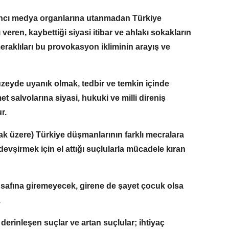
abancı medya organlarına utanmadan Türkiye
eren, kaybettiği siyasi itibar ve ahlakı sokakların
eraklıları bu provokasyon ikliminin arayış ve
üzeyde uyanık olmak, tedbir ve temkin içinde
t salvolarına siyasi, hukuki ve milli direniş
r.
k üzere) Türkiye düşmanlarının farklı mecralara
devşirmek için el attığı suçlularla mücadele kıran
n safına giremeyecek, girene de şayet çocuk olsa
.
 derinleşen suçlar ve artan suçlular; ihtiyaç