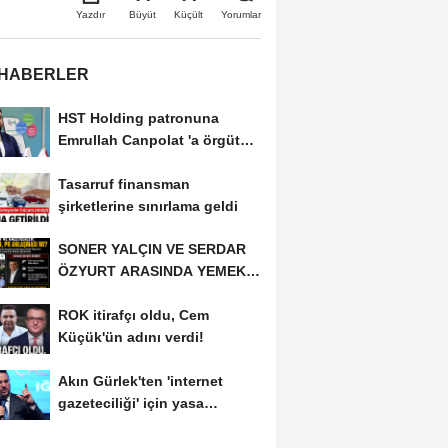
Büyüt
Küçült
Yazdır
Yorumlar
 HABERLER
HST Holding patronuna
Emrullah Canpolat 'a örgüt
liderliğinden...
Tasarruf finansman
şirketlerine sınırlama geldi
SONER YALÇIN VE SERDAR
ÖZYURT ARASINDA YEMEK
MASASI MI PR ANLAŞMASI...
ROK itirafçı oldu, Cem
Küçük'ün adını verdi!
Akın Gürlek'ten 'internet
gazeteciliği' için yasa
sinyali:...