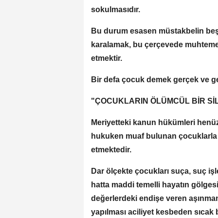
sokulmasıdır.
Bu durum esasen müstakbelin beşeri 
karalamak, bu çerçevede muhtemel
etmektir.
Bir defa çocuk demek gerçek ve g
"ÇOCUKLARIN ÖLÜMCÜL BİR S
Meriyetteki kanun hükümleri henüz r
hukuken muaf bulunan çocuklarla ilg
etmektedir.
Dar ölçekte çocukları suça, suç iş
hatta maddi temelli hayatın gölgesi
değerlerdeki endişe veren aşınmanı
yapılması aciliyet kesbeden sıcak