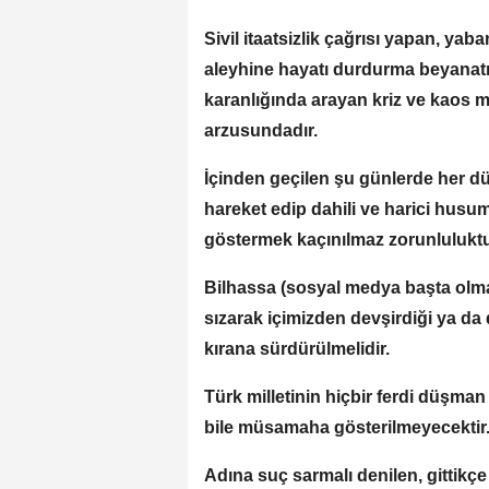
Sivil itaatsizlik çağrısı yapan, y
aleyhine hayatı durdurma beyanatı v
karanlığında arayan kriz ve kaos m
arzusundadır.
İçinden geçilen şu günlerde her d
hareket edip dahili ve harici husume
göstermek kaçınılmaz zorunluluktu
Bilhassa (sosyal medya başta olma
sızarak içimizden devşirdiği ya da 
kırana sürdürülmelidir.
Türk milletinin hiçbir ferdi düşma
bile müsamaha gösterilmeyecektir
Adına suç sarmalı denilen, gittikçe