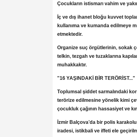
Çocukların istismarı vahim ve yakın
İç ve dış ihanet bloğu kuvvet topl
kullanıma ve kumanda edilmeye müs
etmektedir.
Organize suç örgütlerinin, sokak ç
telkin, tezgah ve tuzaklarına kapı
muhakkaktır.
"16 YAŞINDAKİ BİR TERÖRİST..."
Toplumsal şiddet sarmalındaki kork
terörize edilmesine yönelik kimi çe
çocukluk çağının hassasiyet ve kırı
İzmir Balçova’da bir polis karakol
iradesi, istikbali ve iffeti ele geçir