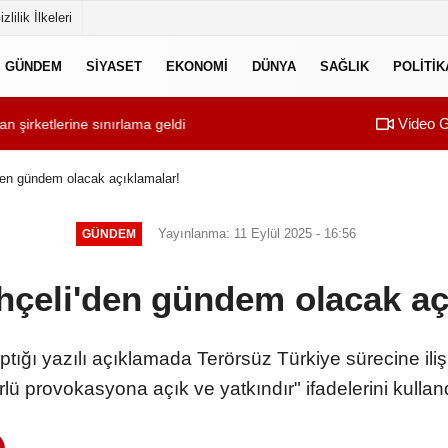
izlilik İlkeleri
GÜNDEM
SIYASET
EKONOMI
DÜNYA
SAĞLIK
POLITIK
Video G
nuldu
ne sınırlama geldi
00:34
SONER YALÇIN 
den gündem olacak açıklamalar!
Yayınlanma: 11 Eylül 2025 - 16:56
GÜNDEM
hçeli'den gündem olacak aç
ptığı yazılı açıklamada Terörsüz Türkiye sürecine il
rlü provokasyona açık ve yatkındır" ifadelerini kullan