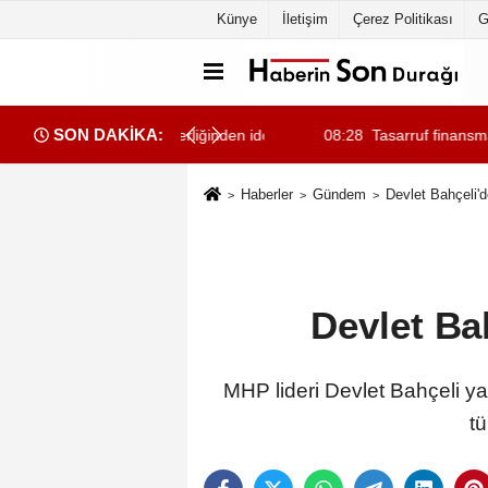
Künye
İletişim
Çerez Politikası
G
SON DAKİKA:
 'a örgüt liderliğinden iddianame hazırlandı.. Tüm malvarlığına el ko
08:28
Tasarruf finansman şirketleri
Haberler
Gündem
Devlet Bahçeli'
Devlet Ba
MHP lideri Devlet Bahçeli ya
tü