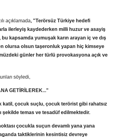
zılı açıklamada
, "Terörsüz Türkiye hedefi
rla ilerleyiş kaydederken milli huzur ve asayiş
, bu kapsamda yumuşak karın arayan iç ve dış
n olursa olsun taşeronluk yapan hiç kimseye
müzdeki günler her türlü provokasyona açık ve
nları söyledi,
A GETİRİLEREK..."
katil, çocuk suçlu, çocuk terörist gibi rahatsız
şı şekilde temas ve tesadüf edilmektedir.
 noktası çocukla suçun devamlı yana yana
paganda taktiklerinin kesintisiz devreye