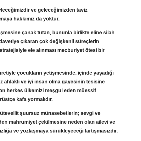
 geleceğimizdir ve geleceğimizden taviz
maya hakkımız da yoktur.
şmesine çanak tutan, bununla birlikte eline silah
 davetiye çıkaran çok değişkenli süreçlerin
atejisiyle ele alınması mecburiyet ötesi bir
retiyle çocukların yetişmesinde, içinde yaşadığı
 ahlaklı ve iyi insan olma gayesinin tesisine
nan herkes ülkemizi meşgul eden müessif
rüstçe kafa yormalıdır.
ütevellit şuursuz münasebetlerin; sevgi ve
rden mahrumiyet çekilmesine neden olan ailevi ve
nızlığa ve yozlaşmaya sürükleyeceği tartışmasızdır.