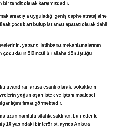
 bir tehdit olarak karşımızdadır.
amak amacıyla uyguladığı geniş cephe stratejisine
ait çocukları bulup istismar aparatı olarak dahil
etelerinin, yabancı istihbarat mekanizmalarının
lan çocukların ölümcül bir silaha dönüştüğü
u uyandıran artışa eşanlı olarak, sokakların
vrelerin yoğunlaşan istek ve iştahı maalesef
lganlığını fırsat görmektedir.
una uzun namlulu silahla saldıran, bu nedenle
ilmiş 16 yaşındaki bir terörist, ayrıca Ankara