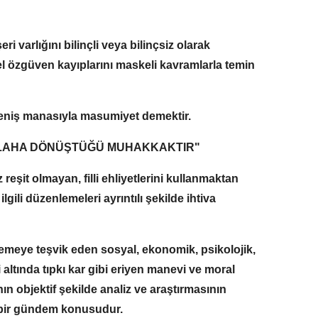
varlığını bilinçli veya bilinçsiz olarak
 özgüven kayıplarını maskeli kavramlarla temin
eniş manasıyla masumiyet demektir.
İLAHA DÖNÜŞTÜĞÜ MUHAKKAKTIR"
eşit olmayan, filli ehliyetlerini kullanmaktan
ili düzenlemeleri ayrıntılı şekilde ihtiva
lemeye teşvik eden sosyal, ekonomik, psikolojik,
 altında tıpkı kar gibi eriyen manevi ve moral
n objektif şekilde analiz ve araştırmasının
 bir gündem konusudur.