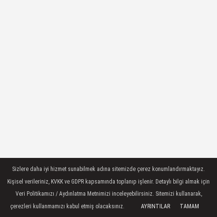
Sizlere daha iyi hizmet sunabilmek adına sitemizde çerez konumlandırmaktayız.
Kişisel verileriniz, KVKK ve GDPR kapsamında toplanıp işlenir. Detaylı bilgi almak için
Veri Politikamızı / Aydınlatma Metnimizi inceleyebilirsiniz. Sitemizi kullanarak,
çerezleri kullanmamızı kabul etmiş olacaksınız.
AYRINTILAR
TAMAM