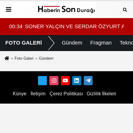
ASI MI?
ama geldi
00:34
SONER YALÇIN VE SERDAR ÖZYURT ARAS
08:
FOTO GALERİ
Gündem
Fragman
Tekno
Foto Galeri
Gündem
Künye
İletişim
Çerez Politikası
Gizlilik İlkeleri