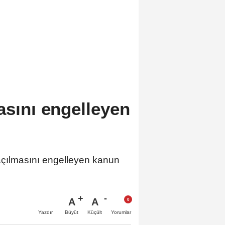
asını engelleyen
 açılmasını engelleyen kanun
A
A
Büyüt
Küçült
Yazdır
Yorumlar