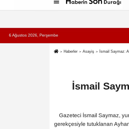
Künye
İletişim
Çerez Politikası
G
6 Ağustos 2026, Perşembe
Haberler
Asayiş
İsmail Saymaz: Ay
İsmail Saym
Gazeteci İsmail Saymaz, yur
gerekçesiyle tutuklanan Ayhan 