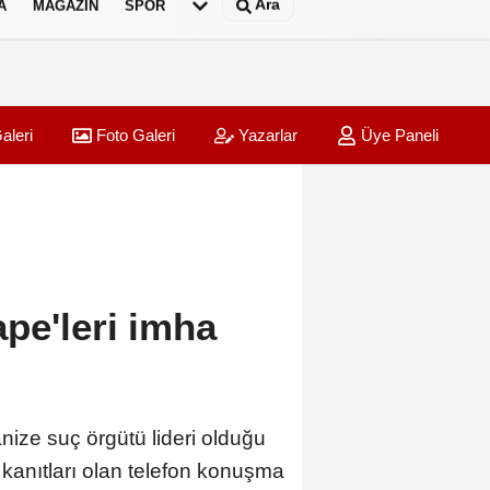
Ara
A
MAGAZIN
SPOR
aleri
Foto Galeri
Yazarlar
Üye Paneli
pe'leri imha
ize suç örgütü lideri olduğu
 kanıtları olan telefon konuşma