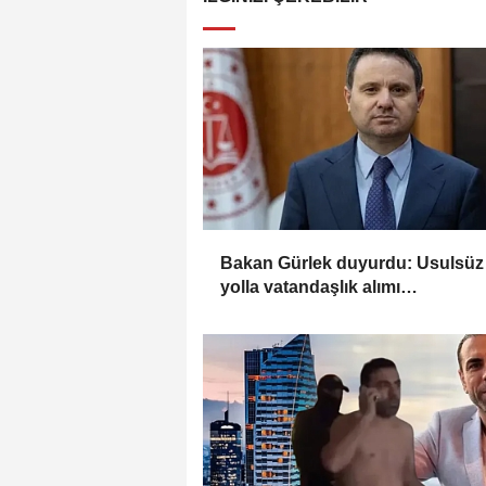
Bakan Gürlek duyurdu: Usulsüz
yolla vatandaşlık alımı
soruşturmasında 72 şüpheli
gözaltında