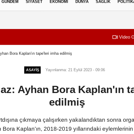
GÜNDEM
SIYASET
EKONOMI
DÜNYA
SAĞLIK
POLITIK
izlilik İlkeleri
Video G
han Bora Kaplan'ın tape'leri imha edilmiş
Yayınlanma: 21 Eylül 2023 - 09:06
ASAYIŞ
az: Ayhan Bora Kaplan'ın ta
edilmiş
tdışına çıkmaya çalışırken yakalandıktan sonra organ
Bora Kaplan'ın, 2018-2019 yıllarındaki eylemlerinin