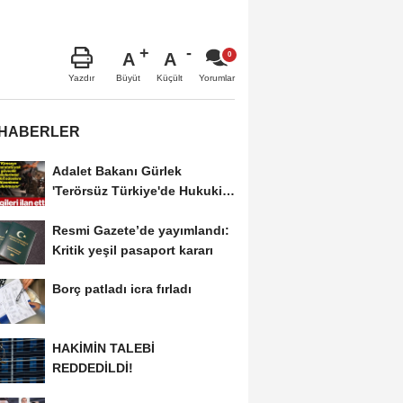
A
A
Büyüt
Küçült
Yazdır
Yorumlar
 HABERLER
Adalet Bakanı Gürlek
'Terörsüz Türkiye'de Hukuki
Çerçeveyi...
Resmi Gazete’de yayımlandı:
Kritik yeşil pasaport kararı
Borç patladı icra fırladı
HAKİMİN TALEBİ
REDDEDİLDİ!