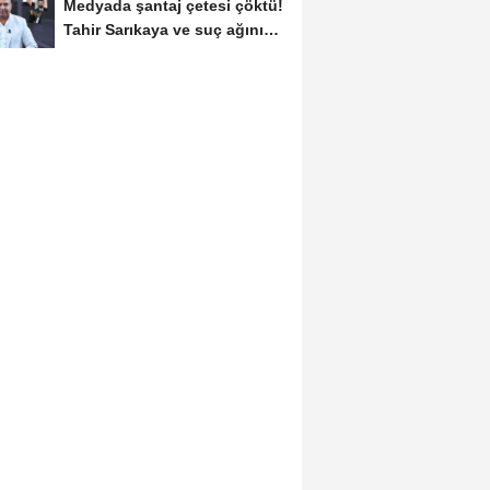
Medyada şantaj çetesi çöktü!
Tahir Sarıkaya ve suç ağının
kirli...